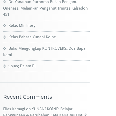
Dr. Yonathan Purnomo Bukan Penganut
Oneness, Melainkan Penganut Trinitas Kalsedon
451
Kelas Ministery
Kelas Bahasa Yunani Koine
Buku Mengungkap KONTROVERSI Doa Bapa
Kami
νόμος Dalam PL​
Recent Comments
Elias Kamagi
on
YUNANI KOINE: Belajar
Penggunaan & Perubahan Kata Kerja εἰμὶ Untuk