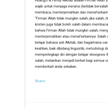
Huangzi & Fendy Alkitab adalah Firman Allah ya
wajib untuk menjaga ineransi (ketidak bersala
membaca, menterjemahkan dan menafsirkannAlla
“Firman Allah tidak mungkin salah, jika salah, i
kristen juga tidak boleh salah dalam membaca
bahwa Firman Allah tidak mungkin salah, men
menterjemahkan atau menafsirkannya. Salah s
belajar bahasa asli Alkitab, dan bagaimana 
keahlian, baik dibidang linguistik, metodologi 
memperlegkapi diri dengan belajar eksegesis I
salah, melainkan menjadi berkat bagi semua or
memberkati anda sekalian.
Share: