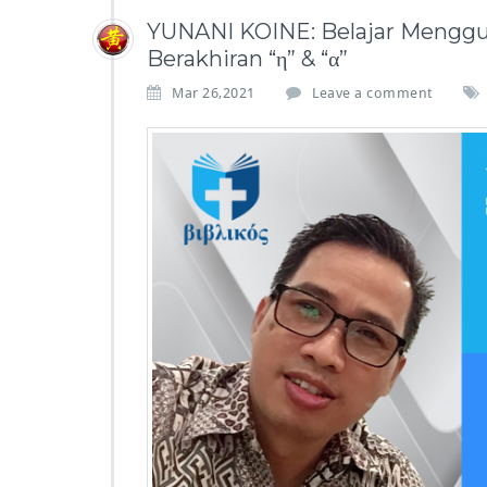
YUNANI KOINE: Belajar Menggun
Berakhiran “η” & “α”
Mar 26,2021
Leave a comment