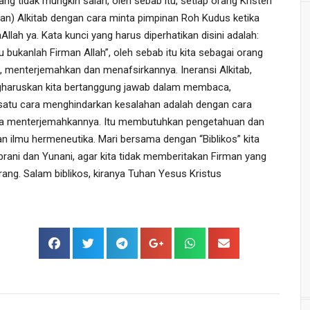
ng tidak mungkin salah, oleh sebab itu, setiap orang Kristen 
han) Alkitab dengan cara minta pimpinan Roh Kudus ketika 
h ya. Kata kunci yang harus diperhatikan disini adalah: 
tu bukanlah Firman Allah”, oleh sebab itu kita sebagai orang 
, menterjemahkan dan menafsirkannya. Ineransi Alkitab, 
gharuskan kita bertanggung jawab dalam membaca, 
atu cara menghindarkan kesalahan adalah dengan cara 
cara menterjemahkannya. Itu membutuhkan pengetahuan dan 
dan ilmu hermeneutika. Mari bersama dengan “Biblikos” kita 
brani dan Yunani, agar kita tidak memberitakan Firman yang 
ang. Salam biblikos, kiranya Tuhan Yesus Kristus 