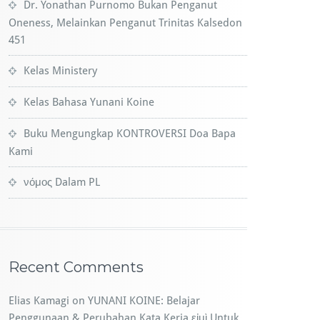
Dr. Yonathan Purnomo Bukan Penganut
Oneness, Melainkan Penganut Trinitas Kalsedon
451
Kelas Ministery
Kelas Bahasa Yunani Koine
Buku Mengungkap KONTROVERSI Doa Bapa
Kami
νόμος Dalam PL​
Recent Comments
Elias Kamagi
on
YUNANI KOINE: Belajar
Penggunaan & Perubahan Kata Kerja εἰμὶ Untuk