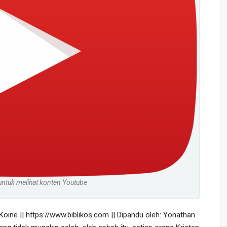
untuk melihat konten Youtube
Koine || 
https://www.biblikos.com
 || Dipandu oleh: Yonathan 