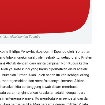
untuk melihat konten Youtube
Koine || 
https://www.biblikos.com
 || Dipandu oleh: Yonathan 
ng tidak mungkin salah, oleh sebab itu, setiap orang Kristen 
han) Alkitab dengan cara minta pimpinan Roh Kudus ketika 
h ya. Kata kunci yang harus diperhatikan disini adalah: 
tu bukanlah Firman Allah”, oleh sebab itu kita sebagai orang 
, menterjemahkan dan menafsirkannya. Ineransi Alkitab, 
gharuskan kita bertanggung jawab dalam membaca, 
atu cara menghindarkan kesalahan adalah dengan cara 
cara menterjemahkannya. Itu membutuhkan pengetahuan dan 
dan ilmu hermeneutika. Mari bersama dengan “Biblikos” kita 