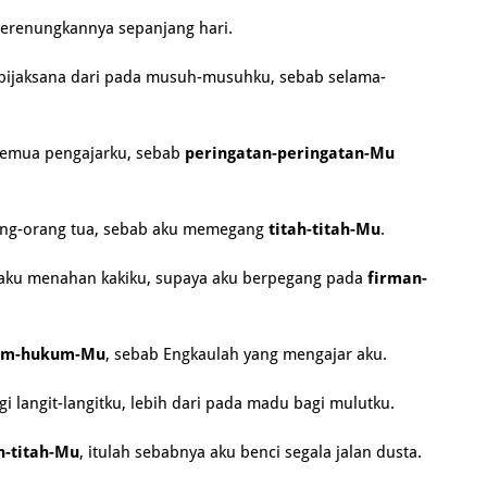
erenungkannya sepanjang hari.
bijaksana dari pada musuh-musuhku, sebab selama-
 semua pengajarku, sebab
peringatan-peringatan-Mu
rang-orang tua, sebab aku memegang
titah-titah-Mu
.
n aku menahan kakiku, supaya aku berpegang pada
firman-
um-hukum-Mu
, sebab Engkaulah yang mengajar aku.
gi langit-langitku, lebih dari pada madu bagi mulutku.
h-titah-Mu
, itulah sebabnya aku benci segala jalan dusta.