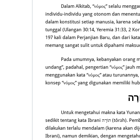
Dalam Alkitab, “νόμος” selalu mengg
individu-individu yang otonom dan menentu
dalam konstitusi setiap manusia, karena sel
tunggal (Ulangan 30:14, Yeremia 31:33, 2 Ko
197 kali dalam Perjanjian Baru, dan dari kat
memang sangat sulit untuk dipahami maksu
Pada umumnya, kebanyakan orang m
undang”, padahal, pengertian “νόμος” jauh m
menggunakan kata “νόμος” atau turunannya, d
Untuk mengetahui makna kata Yunani
sedikit tentang kata Ibrani תּוֹרָה (tôrāh). Pembahasan tentang kata Ibrani תּוֹרָה (tôrāh) ini tidak akan
dilakukan terlalu mendalam (karena akan di
Ibrani), namun demikian, dengan mengetahui latar bela