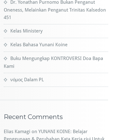
Dr. Yonathan Purnomo Bukan Penganut
Oneness, Melainkan Penganut Trinitas Kalsedon
451
Kelas Ministery
Kelas Bahasa Yunani Koine
Buku Mengungkap KONTROVERSI Doa Bapa
Kami
νόμος Dalam PL​
Recent Comments
Elias Kamagi
on
YUNANI KOINE: Belajar
Penggunaan & Perubahan Kata Kerja εἰμὶ Untuk