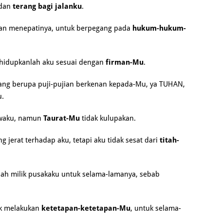
 dan
terang bagi jalanku
.
kan menepatinya, untuk berpegang pada
hukum-hukum-
, hidupkanlah aku sesuai dengan
firman-Mu
.
ang berupa puji-pujian berkenan kepada-Mu, ya TUHAN,
.
awaku, namun
Taurat-Mu
tidak kulupakan.
 jerat terhadap aku, tetapi aku tidak sesat dari
titah-
ah milik pusakaku untuk selama-lamanya, sebab
uk melakukan
ketetapan-ketetapan-Mu
, untuk selama-