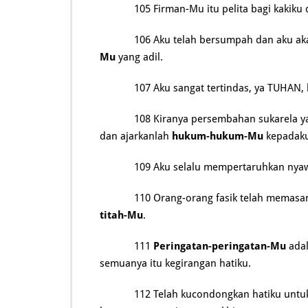
105 Firman-Mu itu pelita bagi kakiku
106 Aku telah bersumpah dan aku a
Mu
yang adil.
107 Aku sangat tertindas, ya TUHAN
108 Kiranya persembahan sukarela y
dan ajarkanlah
hukum-hukum-Mu
kepadaku
109 Aku selalu mempertaruhkan ny
110 Orang-orang fasik telah memasang
titah-Mu
.
111
Peringatan-peringatan-Mu
adal
semuanya itu kegirangan hatiku.
112 Telah kucondongkan hatiku unt