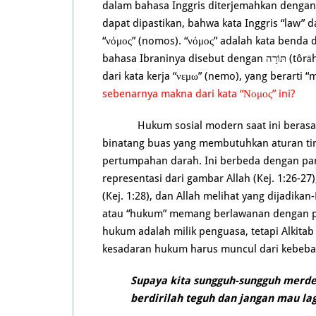
dalam bahasa Inggris diterjemahkan dengan “l
dapat dipastikan, bahwa kata Inggris “law” d
“νόμος” (nomos). “νόμος” adalah kata benda 
bahasa Ibraninya disebut dengan תּוֹרָה‬ (tôrāh). Secara etimologi, kata Yunani “νόμος” (nomos) berasal
dari kata kerja “νεμω” (nemo), yang berart
sebenarnya makna dari kata “Νομος” ini?
Hukum sosial modern saat ini beras
binatang buas yang membutuhkan aturan tir
pertumpahan darah. Ini berbeda dengan pa
representasi dari gambar Allah (Kej. 1:26-27
(Kej. 1:28), dan Allah melihat yang dijadikan-
atau “hukum” memang berlawanan dengan
hukum adalah milik penguasa, tetapi Alkita
kesadaran hukum harus muncul dari kebebasa
Supaya kita sungguh-sungguh merde
berdirilah teguh dan jangan mau l