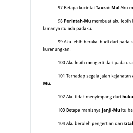
97 Betapa kucintai
Taurat-Mu!
Aku m
98
Perintah-Mu
membuat aku lebih 
lamanya itu ada padaku.
99 Aku lebih berakal budi dari pada
kurenungkan.
100 Aku lebih mengerti dari pada o
101 Terhadap segala jalan kejahata
Mu
.
102 Aku tidak menyimpang dari
huk
103 Betapa manisnya
janji-Mu
itu ba
104 Aku beroleh pengertian dari
tita