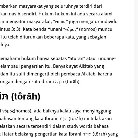
ambarkan masyarakat yang seluruhnya terdiri dari
kan nasib sendiri. Hukum-hukum ini ada secara alami
ain mengatur masyarakat, “νόμος” juga mengatur individu
rintus 3: 3). Kata benda Yunani “νόμος” (nomos) muncul
a itu telah diturunkan beberapa kata, yang sebagian
dnya.
emahami hukum hanya sebatas “aturan” atau “undang-
elampaui pengertian itu. Banyak ayat Alkitab yang
an itu sulit dimengerti oleh pembaca Alkitab, karena
konsep “νόμος” yang digunakan memiliki hubungan dengan kata Ibrani תּוֹרָה‬ (tôrāh).
תּוֹרָה‬ (tôrāh)
 νόμος(nomos), ada baiknya kalau saya menyinggung
jelaskan secara tersendiri dalam study words bahasa
kang pengertian kata Ibrani תּוֹרָה (tôrāh) yang