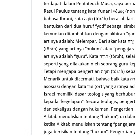
terdapat dalam Pentateuch Musa, saya be
Rasul Paulus tentang kata Yunani νόμος (no
bahasa Ibrani, kata תּוֹרָה (tôrāh) berasal dari sores: ירה (yod-resh-he), yang secara asal kata merupakan
bentukan dari dua huruf “yod” sebagai simbo
kemudian ditambahkan dengan akhiran “qamat he”, se
artinya adalah: Melempar. Dari akar kata יָרָה (yârâh), terbentuklah kata benda feminin tunggal תּוֹרָה
(tôrāh) yang artinya “hukum” atau “pengajaran”, dan k
artinya adalah “guru”. Kata תּוֹרָה (tôrāh), selain memiliki arti “hukum” juga memiliki arti “pengajaran”
seperti yang dilakukan oleh seorang guru k
Tetapi mengapa pengertian תּוֹרָה (tôrāh) sebagai “hukum” lebih dikenal daripada sebagai “pengajaran”?
Menarik untuk dicermati, bahwa baik kata תּוֹרָה (tôrāh) maupun kata מוֹרֶה (môreh), keduanya memiliki
asosiasi dengan kata אוֹר (ôr) yang artinya adalah “terang”. Kedua kata “Torah” dan “Môreh”, bagi orang
Israel memiliki dasar teologis yang berhubungan dengan kata אוֹר (ôr
kepada “kegelapan”. Secara teologis, penge
dan sekaligus dengan hukuman. Pengertian ini
Alkitab menuliskan tentang “hukum”, di dal
ketika Alkitab menuliskan tentang “pengajar
juga berisikan tentang “hukum”. Pengertian