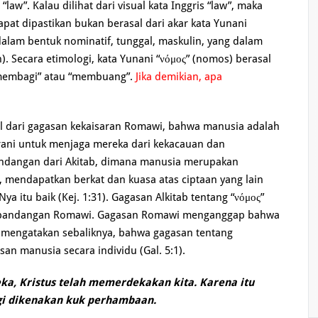
aw”. Kalau dilihat dari visual kata Inggris “law”, maka
apat dipastikan bukan berasal dari akar kata Yunani
dalam bentuk nominatif, tunggal, maskulin, yang dalam
i “membagi” atau “membuang”.
Jika demikian, apa
al dari gagasan kekaisaran Romawi, bahwa manusia adalah
ani untuk menjaga mereka dari kekacauan dan
ndangan dari Akitab, dimana manusia merupakan
), mendapatkan berkat dan kuasa atas ciptaan yang lain
Nya itu baik (Kej. 1:31). Gagasan Alkitab tentang “νόμος”
 pandangan Romawi. Gagasan Romawi menganggap bahwa
b mengatakan sebaliknya, bahwa gagasan tentang
n manusia secara individu (Gal. 5:1).
ka, Kristus telah memerdekakan kita. Karena itu
agi dikenakan kuk perhambaan.