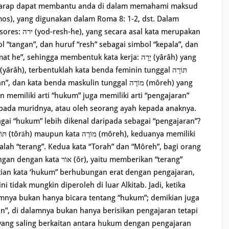
rharap dapat membantu anda di dalam memahami maksud
mos), yang digunakan dalam Roma 8: 1-2, dst. Dalam
l “tangan”, dan huruf “resh” sebagai simbol “kepala”, dan
hingga membentuk kata kerja: יָרָה (yârâh) yang
ata benda maskulin tunggal מוֹרֶה (môreh) yang
epada muridnya, atau oleh seorang ayah kepada anaknya.
), yaitu memberikan “terang”
rtian kata ‘hukum” berhubungan erat dengan pengajaran,
 tidak mungkin diperoleh di luar Alkitab. Jadi, ketika
amnya bukan hanya bicara tentang “hukum”; demikian juga
an”, di dalamnya bukan hanya berisikan pengajaran tetapi
 yang saling berkaitan antara hukum dengan pengajaran